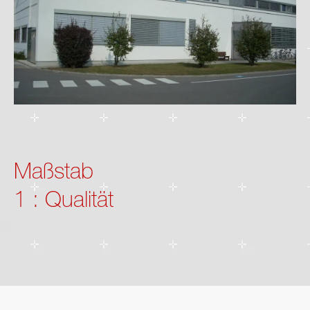
Intervet Labor
Maßstab
1 : Qualität