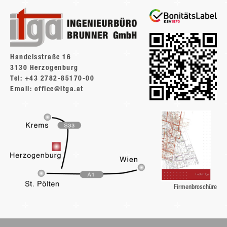
Handelsstraße 16
3130 Herzogenburg
Tel: +43 2782-85170-00
Email: office@itga.at
Firmenbroschüre