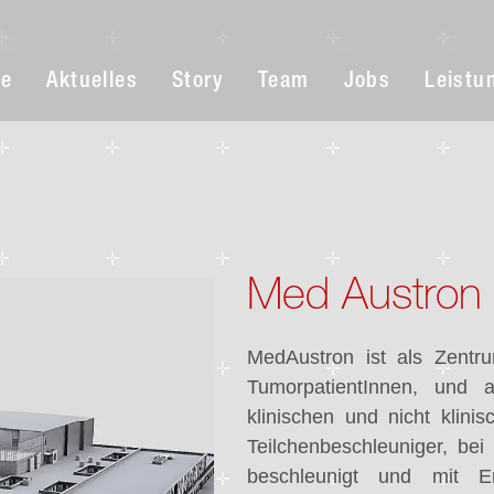
e
Aktuelles
Story
Team
Jobs
Leistu
Med Austron
MedAustron ist als Zentr
TumorpatientInnen, und a
klinischen und nicht klin
Teilchenbeschleuniger, be
beschleunigt und mit E