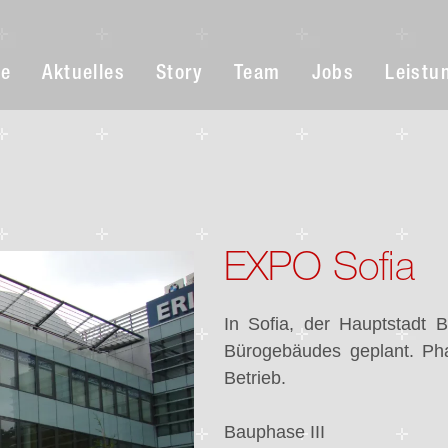
e
Aktuelles
Story
Team
Jobs
Leistu
EXPO Sofia
In Sofia, der Hauptstadt B
Bürogebäudes geplant. Pha
Betrieb.
Bauphase III