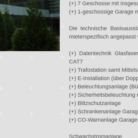
(+) 7 Geschosse mit insges
(+) 1-geschossige Garage m
Die technische Basisausst
mieterspezifisch angepasst
(+) Datentechnik Glasfase
CAT7
(+) Trafostation samt Mitte
(+) E-Installation (über Do
(+) Beleuchtungsanlage (Bü
(+) Sicherheitsbeleuchtung m
(+) Blitzschutzanlage
(+) Schrankenanlage Gara
(+) CO-Warnanlage Garage
Schwachstromanlage